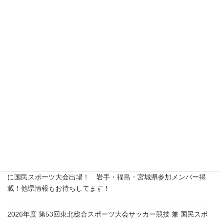
連絡先：080-8441-0594
所在地：〒866ｰ0015
熊本県八代市築添町1759-13
熊本県最新情報
2026年度 第80回国民スポーツ大会サッカー競技 少年男子 東北･東
海･関東･近畿･中国代表決定！9/4組合せ抽選、10/10開幕！ブロッ
ク大会情報掲載中
2026年度 第53回東北総合スポーツ大会サッカー競技 兼 国民スポ
ーツ大会東北ブロック大会 少年男子 優勝は秋田県！山形県ととも
に国民スポーツ大会出場！ 岩手・福島・宮城県参加メンバー掲
載！他県情報もお待ちしてます！
2026年度 第53回東北総合スポーツ大会サッカー競技 兼 国民スポ