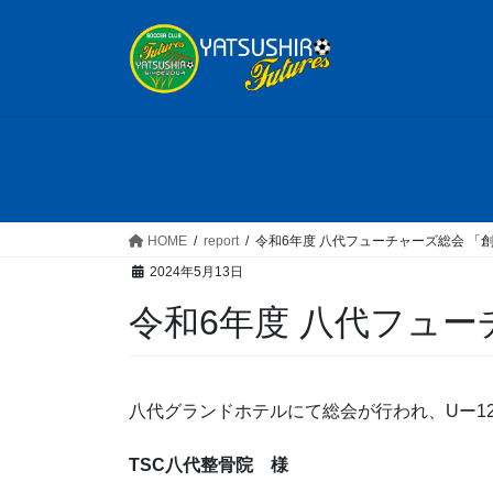
コ
ナ
ン
ビ
テ
ゲ
ン
ー
ツ
シ
へ
ョ
ス
ン
キ
に
ッ
移
HOME
report
令和6年度 八代フューチャーズ総会 「創
プ
動
2024年5月13日
令和6年度 八代フュー
八代グランドホテルにて総会が行われ、Uー1
TSC八代整骨院 様