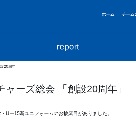
ホーム
チーム
report
設20周年」
チャーズ総会 「創設20周年」
2・Uー15新ユニフォームのお披露目がありました。