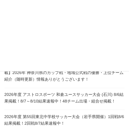
連絡先：080-8441-0594
所在地：〒866ｰ0015
熊本県八代市築添町1759-13
熊本県最新情報
【市立東高Aがクレインズカップ優勝、川和カップ 結果判明分掲
載】2026年 神奈川県のカップ戦・地域公式戦の優勝・上位チーム
紹介（随時更新）情報ありがとうございます！
2026年度 アストロスポーツ 和倉ユースサッカー大会 (石川) 8/6結
果掲載！8/7～8/10結果速報中！48チーム出場・組合せ掲載！
2026年度 第55回東北中学校サッカー大会（岩手県開催）1回戦8/6
結果掲載！2回戦8/7結果速報中！