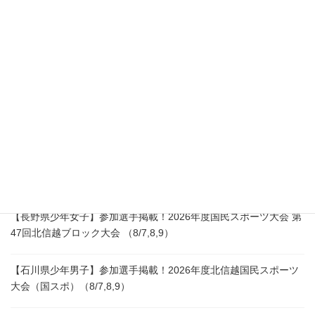
代表理事
浦本 陽介
連絡先：080-8441-0594
所在地：〒866ｰ0015
熊本県八代市築添町1759-13
熊本県最新情報
【長野県少年女子】参加選手掲載！2026年度国民スポーツ大会 第
47回北信越ブロック大会 （8/7,8,9）
【石川県少年男子】参加選手掲載！2026年度北信越国民スポーツ
大会（国スポ）（8/7,8,9）