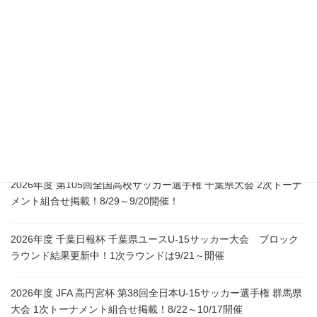
浦本 陽介
連絡先：080-8441-0594
所在地：〒866ｰ0015
熊本県八代市築添町1759-13
熊本県最新情報
2026年度 第105回全国高校サッカー選手権 千葉県大会 2次トーナ
メント組合せ掲載！8/29～9/20開催！
2026年度 千葉日報杯 千葉県ユースU-15サッカー大会 ブロック
ラウンド結果更新中！1次ラウンドは9/21～開催
2026年度 JFA 高円宮杯 第38回全日本U-15サッカー選手権 群馬県
大会 1次トーナメント組合せ掲載！8/22～10/17開催