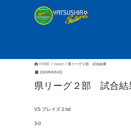
コ
ナ
ン
ビ
テ
ゲ
ン
ー
ツ
シ
へ
ョ
ス
ン
キ
に
ッ
移
HOME
report
県リーグ２部 試合結果
プ
動
2024年8月4日
県リーグ２部 試合結
VS ブレイズ２nd
3-0