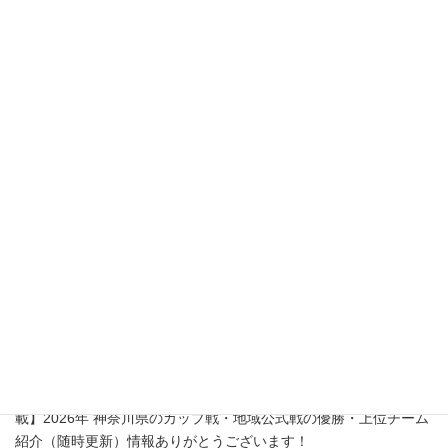
代表理事
浦本 陽介
連絡先：080-8441-0594
所在地：〒866ｰ0015
熊本県八代市築添町1759-13
熊本県最新情報
【市立東高Aがクレインズカップ優勝、川和カップ 結果判明分掲
載】2026年 神奈川県のカップ戦・地域公式戦の優勝・上位チーム
紹介（随時更新）情報ありがとうございます！