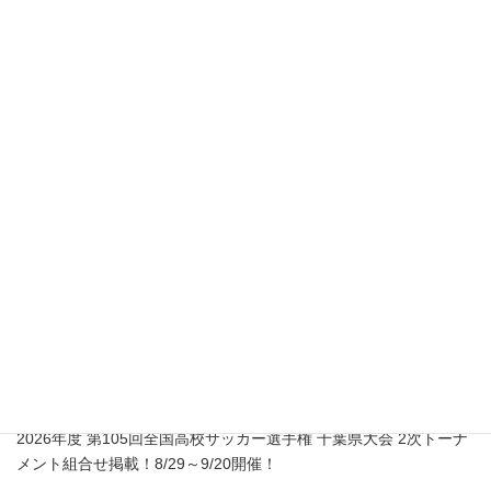
代表理事
浦本 陽介
連絡先：080-8441-0594
所在地：〒866ｰ0015
熊本県八代市築添町1759-13
熊本県最新情報
2026年度 第105回全国高校サッカー選手権 千葉県大会 2次トーナ
メント組合せ掲載！8/29～9/20開催！