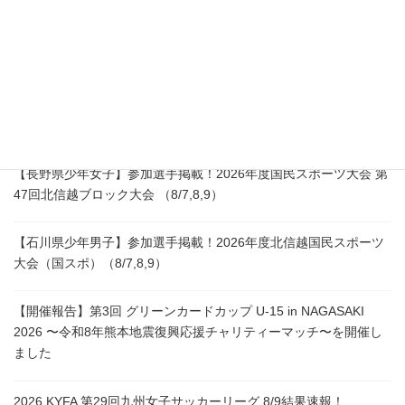
所在地：〒866ｰ0015
熊本県八代市築添町1759-13
熊本県最新情報
【長野県少年女子】参加選手掲載！2026年度国民スポーツ大会 第
47回北信越ブロック大会 （8/7,8,9）
【石川県少年男子】参加選手掲載！2026年度北信越国民スポーツ
大会（国スポ）（8/7,8,9）
【開催報告】第3回 グリーンカードカップ U-15 in NAGASAKI
2026 〜令和8年熊本地震復興応援チャリティーマッチ〜を開催し
ました
2026 KYFA 第29回九州女子サッカーリーグ 8/9結果速報！